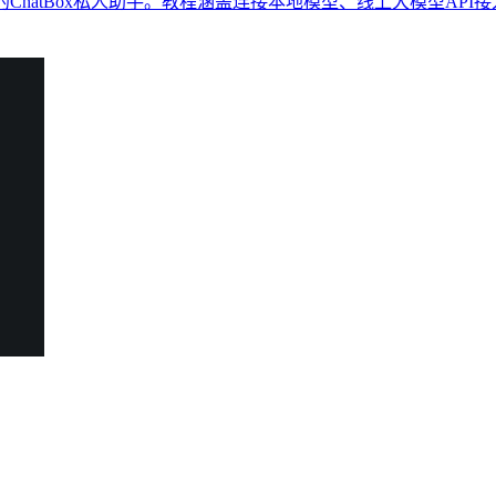
ChatBox私人助手。教程涵盖连接本地模型、线上大模型AP