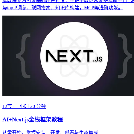
本教程专为AI零基础用户打造，手把手教你从零搭建属于自己的
与top P调参、联网搜索、知识库构建，MCP等进阶功能。
12节 · 1 小时 20 分钟
AI+Next.js全栈框架教程
从零开始，掌握安装、开发，部署与生态集成