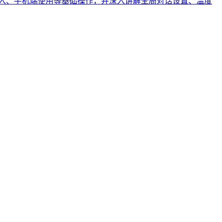
I接入、手机端使用等基础操作，并深入讲解全局对话设置、温度